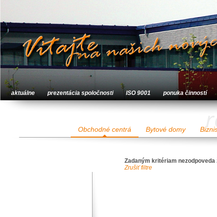
aktuálne
prezentácia spoločnosti
ISO 9001
ponuka činností
r
Obchodné centrá
Bytové domy
Bizni
Zadaným kritériam nezodpoveda 
Zrušiť filtre