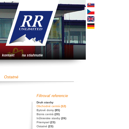
kontakt
na stiahnutie
Ostatné
Filtrovať referencie
Druh stavby
Obchodné centrá
(12)
Bytové domy
(85)
Biznis centrá
(20)
Inžinierske stavby
(26)
Priemysel
(23)
Ostatné
(23)