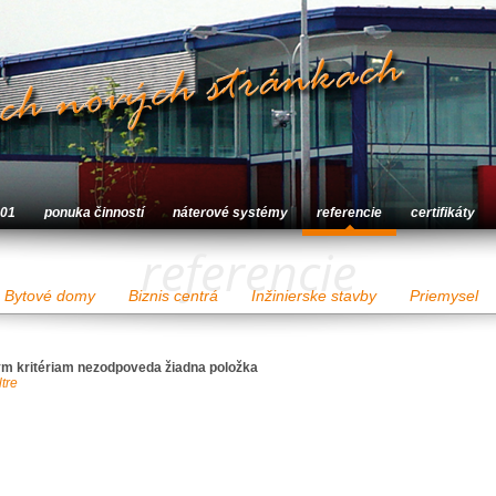
001
ponuka činností
náterové systémy
referencie
certifikáty
referencie
Bytové domy
Biznis centrá
Inžinierske stavby
Priemysel
m kritériam nezodpoveda žiadna položka
ltre