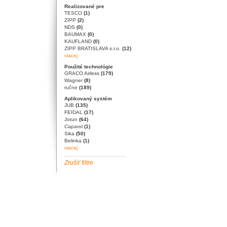
Realizované pre
TESCO
(1)
ZIPP
(2)
NDS
(0)
BAUMAX
(0)
KAUFLAND
(0)
ZIPP BRATISLAVA s.r.o.
(12)
viacej
Použité technológie
GRACO Airless
(179)
Wagner
(8)
ručne
(189)
Aplikovaný systém
JUB
(135)
FEIDAL
(17)
Jotun
(64)
Caparol
(1)
Sika
(50)
Belinka
(1)
viacej
Zrušiť filtre