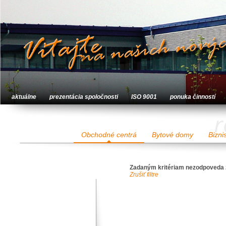
aktuálne
prezentácia spoločnosti
ISO 9001
ponuka činností
r
Obchodné centrá
Bytové domy
Bizni
Zadaným kritériam nezodpoveda 
Zrušiť filtre