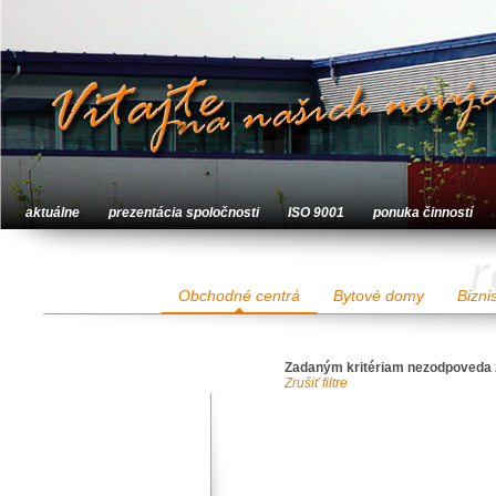
aktuálne
prezentácia spoločnosti
ISO 9001
ponuka činností
r
Obchodné centrá
Bytové domy
Bizni
Zadaným kritériam nezodpoveda 
Zrušiť filtre