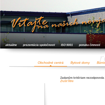
aktuálne
prezentácia spoločnosti
ISO 9001
ponuka činností
r
Obchodné centrá
Bytové domy
Bizni
Zadaným kritériam nezodpoveda 
Zrušiť filtre