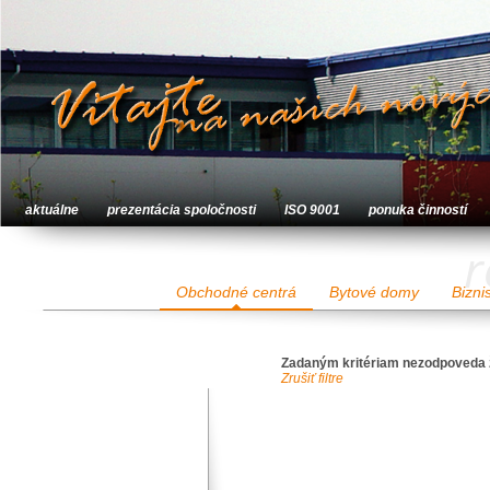
aktuálne
prezentácia spoločnosti
ISO 9001
ponuka činností
r
Obchodné centrá
Bytové domy
Bizni
Zadaným kritériam nezodpoveda 
Zrušiť filtre